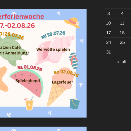
3
4
10
11
17
18
24
25
31
« Juli