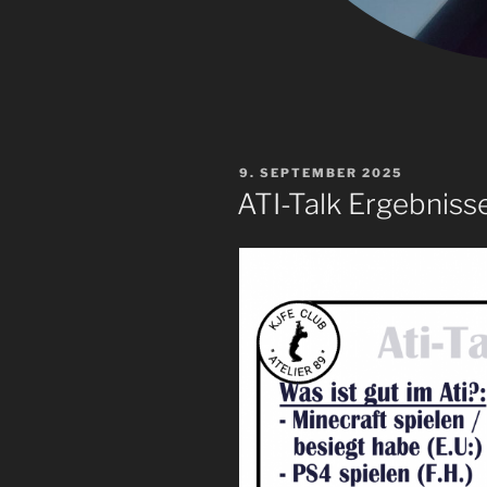
VERÖFFENTLICHT
9. SEPTEMBER 2025
AM
ATI-Talk Ergebniss