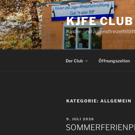
Zum
Inhalt
KJFE CLUB
springen
Kinder- und Jugendfreizeitstätt
Der Club
Öffnungszeiten
KATEGORIE:
ALLGEMEIN
VERÖFFENTLICHT
9. JULI 2026
AM
SOMMERFERIENP