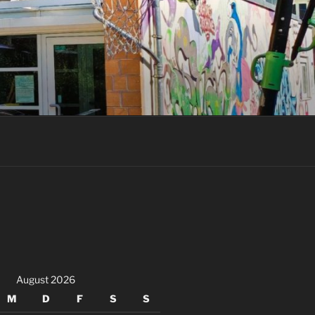
August 2026
M
D
F
S
S